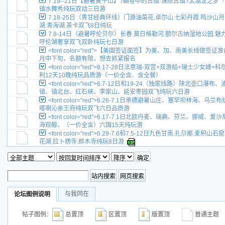
7.19--21日【避暑莫干山】?画卷中的古镇·濮院古镇?太湖龙之
镇水舞秀纯玩双动三日游
7.18-25日（青甘经典环线）门源油菜花.卓尔山.七彩丹霞.鸣沙山月
湖.青海湖.茶卡双飞8日纯玩
7.8-14日（避暑呼伦贝尔）长春.莫日格勒河.额尔古纳湿地公园.
呼伦湖奢享双飞双卧纯玩七日游
<font color="red">【美国签证面签】为美、加、南美长线
月中下旬，名额有限，想去抓紧报名
<font color="red">8.17-28日法意瑞·双宫+双游船+瑞士
利12天10晚纯玩品质游（一价全含、含全餐）
<font color="red">6.7-12日和19-24（独家线路）陕北
镇、镇北台、红石峡、李家山、延安枣园双飞纯玩六日游
<font color="red">6.26-7.1日承德避暑山庄、塞罕坝林
喀喇沁亲王府纯玩双飞六日品质游
<font color="red">6.17-7.1日北欧丹麦、瑞典、芬兰、
海观鲸、（一价全含）六国15天纯玩游
<font color="red">6.29-7.6和7.5-12日九色甘南.扎尕那.
花湖.拉卜楞寺.郎木寺纯玩8日游
与我同在
论坛图例说明
帖子图例：
总置顶
区置顶
版置顶
普通主