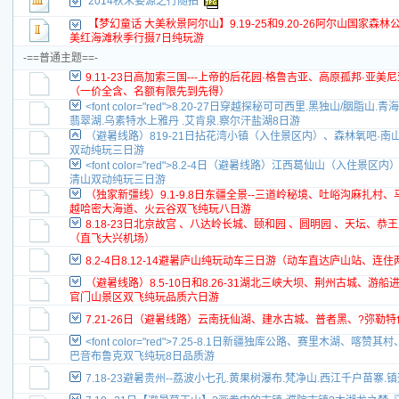
2014秋末婺源之行随拍
【梦幻童话 大美秋景阿尔山】9.19-25和9.20-26阿尔山国
美红海滩秋季行摄7日纯玩游
-==普通主题==-
9.11-23日高加索三国---上帝的后花园·格鲁吉亚、高原孤邦·亚
（一价全含、名额有限先到先得）
<font color="red">8.20-27日穿越探秘可可西里.黑独山/胭
翡翠湖.乌素特水上雅丹 .艾肯泉.察尔汗盐湖8日游
（避暑线路）819-21日拈花湾小镇（入住景区内）、森林氧吧·
双动纯玩三日游
<font color="red">8.2-4日（避暑线路）江西葛仙山（入
清山双动纯玩三日游
（独家新彊线）9.1-9.8日东疆全景--三道岭秘境、吐峪沟麻扎
越哈密大海道、火云谷双飞纯玩八日游
8.18-23日北京故宫 、八达岭长城、颐和园 、圆明园 、天坛、
（直飞大兴机场）
8.2-4日8.12-14避暑庐山纯玩动车三日游（动车直达庐山站、连
（避暑线路）8.5-10日和8.26-31湖北三峡大坝、荆州古城、
官门山景区双飞纯玩品质六日游
7.21-26日（避暑线路）云南抚仙湖、建水古城、普者黑、?弥勒
<font color="red">7.25-8.1日新疆独库公路、赛里木湖
巴音布鲁克双飞纯玩8日品质游
7.18-23避暑贵州--荔波小七孔.黄果树瀑布.梵净山.西江千户苗寨