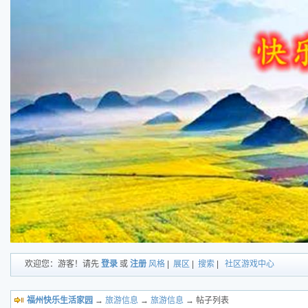
欢迎您：游客！请先
登录
或
注册
风格
|
展区
|
搜索
|
社区游戏中心
福州快乐生活家园
→
旅游信息
→
旅游信息
→ 帖子列表