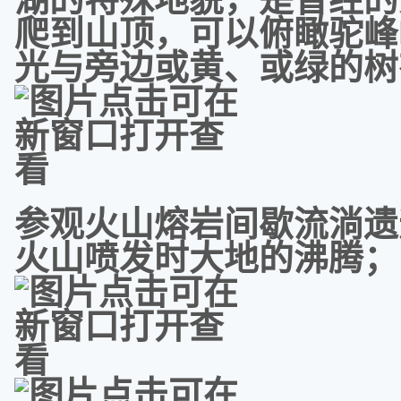
爬到山顶，可以俯瞰驼峰
光与旁边或黄、或绿的树
参观火山熔岩间歇流淌遗
火山喷发时大地的沸腾；