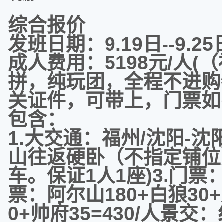
综合报价
发班日期：9.19日--9.25
成人费用：5198元/人
拼，纯玩团，全程不进购
关证件，可带上，门票如
包含：
1.大交通：福州/沈阳-
山往返硬卧（不指定铺位
车。保证1人1座)3.门
票：阿尔山180+白狼30
0+帅府35=430/人景交：