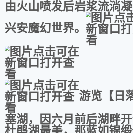
由火山喷发后岩浆流淌凝
兴安魔幻世界。
游览【日
塞湖，因六月前后湖畔开
杜鹃湖最美，那蓝如锦缎