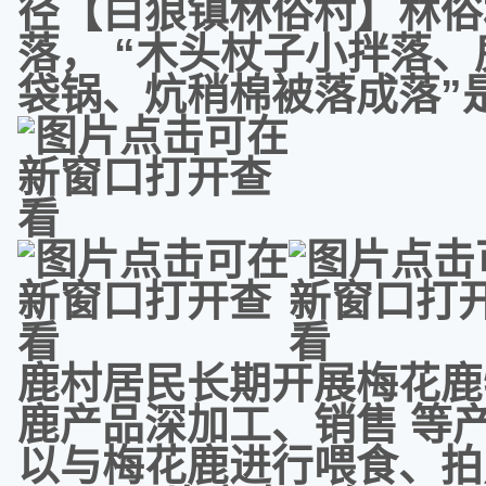
径【白狼镇林俗村】林俗
落， “木头杖子小拌落
袋锅、炕稍棉被落成落”
鹿村居民长期开展梅花鹿
鹿产品深加工、销售 等
以与梅花鹿进行喂食、拍