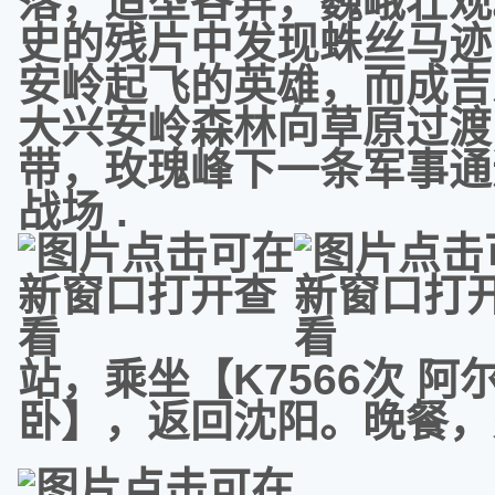
落，造型各异，巍峨壮观
史的残片中发现蛛丝马迹
安岭起飞的英雄，而成吉
大兴安岭森林向草原过渡
带，玫瑰峰下一条军事通
战场 .
站，乘坐【K7566次 阿尔山
卧】，返回沈阳。晚餐，