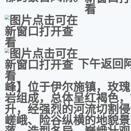
下午返回
峰】位于伊尔施镇，玫瑰
岩组成，总体呈红褐色，
升，经强烈的河流切割侵
嵯峨、险谷纵横的地貌景