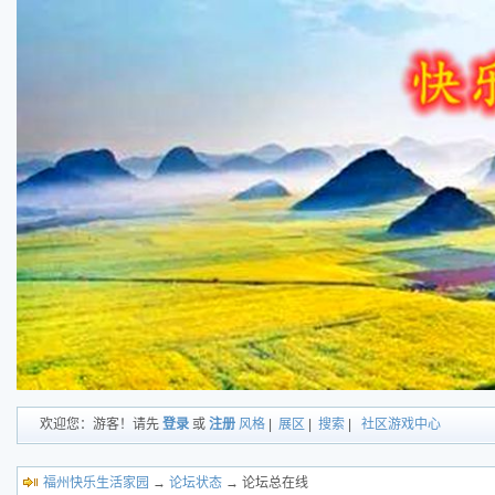
欢迎您：游客！请先
登录
或
注册
风格
|
展区
|
搜索
|
社区游戏中心
福州快乐生活家园
→
论坛状态
→ 论坛总在线