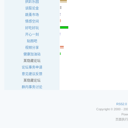
拱趴乐园
谈股论金
跳蚤市场
情感空间
好吃好玩
开心一刻
贴图吧
视频分享
健康加油站
某隐藏论坛
论坛事务申请
意见建议反馈
某隐藏论坛
群内事务讨论
RSS2.0
Copyright © 2000 - 2
Powe
页面执行时