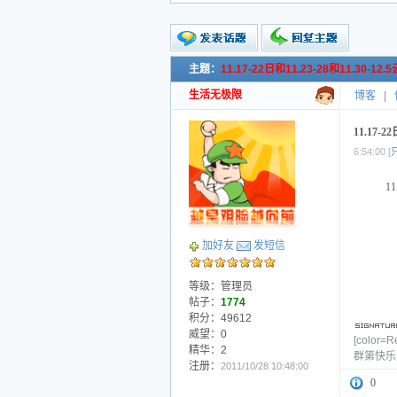
主题：
11.17-22日和11.23-28和11
新的主题
投票帖
生活无极限
博客
|
交易帖
小字报
11.17
6:54:00 [
1
加好友
发短信
等级：管理员
帖子：
1774
积分：49612
威望：0
[col
精华：2
群第快乐
注册：
2011/10/28 10:48:00
0