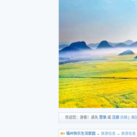
欢迎您：游客！请先
登录
或
注册
风格
|
展
福州快乐生活家园
→
旅游信息
→
旅游信息