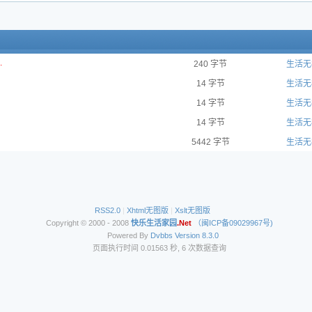
.
240 字节
生活无
14 字节
生活无
14 字节
生活无
14 字节
生活无
5442 字节
生活无
RSS2.0
|
Xhtml无图版
|
Xslt无图版
Copyright © 2000 - 2008
快乐生活家园
.Net
（闽ICP备09029967号)
Powered By
Dvbbs
Version 8.3.0
页面执行时间 0.01563 秒, 6 次数据查询