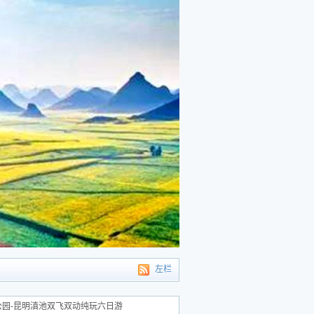
左栏
北海湿地公园-昆明滇池双飞双动纯玩六日游