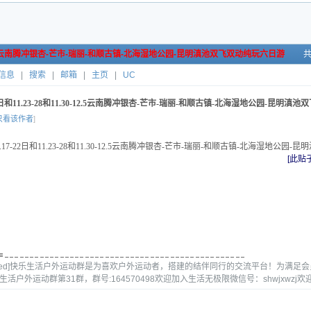
.30-12.5云南腾冲银杏-芒市-瑞丽-和顺古镇-北海湿地公园-昆明滇池双飞双动纯玩六日游
共
信息
|
搜索
|
邮箱
|
主页
|
UC
-22日和11.23-28和11.30-12.5云南腾冲银杏-芒市-瑞丽-和顺古镇-北海湿地公园-昆明
只看该作者
]
1.17-22日和11.23-28和11.30-12.5云南腾冲银杏-芒市-瑞丽-和顺古镇-北海湿地公
[此贴子
or=Red]快乐生活户外运动群是为喜欢户外运动者，搭建的结伴同行的交流平台！为满
生活户外运动群第31群，群号:164570498欢迎加入生活无极限微信号：shwjxw