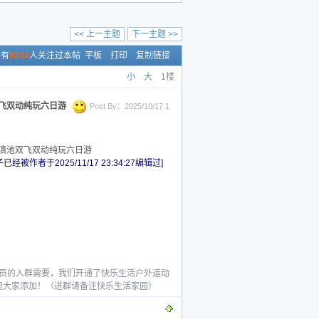
<< 上一主题
下一主题 >>
有
9234
人关注过本帖
平板
打印
复制链接
小
大
1楼
滇池双飞双动纯玩六日游
Post By：2025/10/17 1
园-昆明滇池双飞双动纯玩六日游
已经被作者于2025/11/17 23:34:27编辑过]
足会员的入群需要，我们开通了快乐生活户外运动
zj欢迎大家添加！（进群请备注快乐生活家园）