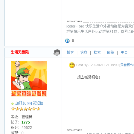
[color=Red]快乐生活户外运动群
群第快乐生活户外运动群第31群，群号:16
0
生活无极限
博客
|
信息
|
搜索
|
邮箱
|
主页
|
Post By：2023/6/11 21:19:00 [
只看该作
想去抓紧报名！
加好友
发短信
等级：管理员
帖子：
1775
积分：49622
威望：0