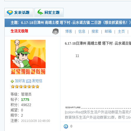
主题：6.17-18日漳州 南靖土楼 塔下村 -云水谣古镇 二日游（想去抓紧报名！
新的主题
投票帖
生活无极限
博客
|
信息
|
搜索
|
邮箱
|
主页
|
交易帖
小字报
6.17-18日漳州 南靖土楼 塔下村 -云水
11
加好友
发短信
等级：管理员
帖子：
1775
积分：49622
威望：0
[color=Red]快乐生活户外运动群
精华：2
群第快乐生活户外运动群第31群，群号:16
注册：
2011/10/28 10:48:00
0