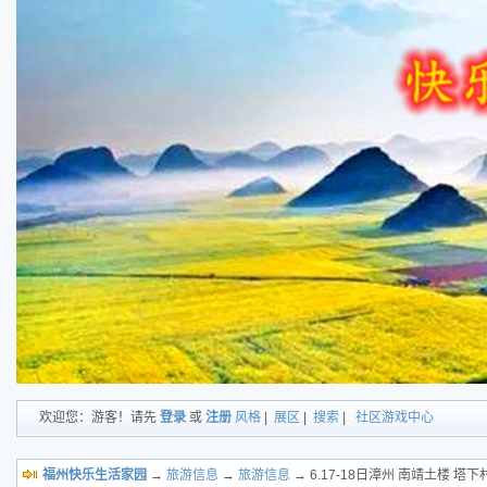
欢迎您：游客！请先
登录
或
注册
风格
|
展区
|
搜索
|
社区游戏中心
福州快乐生活家园
→
旅游信息
→
旅游信息
→ 6.17-18日漳州 南靖土楼 