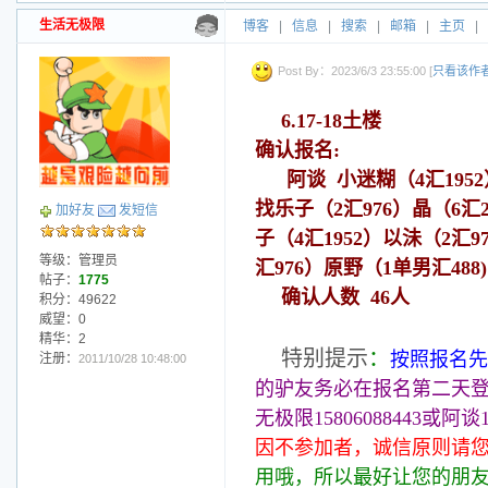
生活无极限
博客
|
信息
|
搜索
|
邮箱
|
主页
|
Post By：2023/6/3 23:55:00 [
只看该作
6.17-18土楼
确认报名:
阿谈
小迷糊（4汇1952
找乐子（2汇976）
晶（6汇
加好友
发短信
子（4汇1952）以沬（2汇
等级：管理员
汇976）原野（1单男汇488)
帖子：
1775
确认人数 46人
积分：49622
威望：0
精华：2
特别提示
：
按照报名先
注册：
2011/10/28 10:48:00
的驴友务必在报名第二天
无极限15806088443或阿
因不参加者，诚信原则请
用哦，所以最好让您的朋