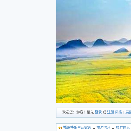
欢迎您：游客！请先
登录
或
注册
风格
|
展
福州快乐生活家园
→
旅游信息
→
旅游信息