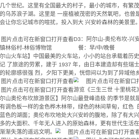
几个世纪。这里有全国最大的村子，最小的城市，有繁
的乌苏浪子湖。这里是 一座植被茂密的天然氧吧，也曾
会让你忘记城市的喧扰，投入到大 兴安岭森林的美景里
D3：阿尔山-奥伦布坎-兴
狼镇林俗村-林俗博物馆 餐：早/中/晚餐 
尔山火车站】中国最美的火车站，小小的站台承载着历
记 了旅途的劳累，建于 1937 年，由日本建造却有些
的轮廓感很强 烈，夕阳下更美，恍惚间以为到了异域他
游览《三生三世 十里桃花
尔山奥伦布坎旅游景区】阿尔山最登峰造极 的季节是就
有调色板一样的金色桦木林带，绿色的林间草甸，红色 
蓝色的湖面；奥伦布坎地处大兴安岭的腹地，除了有大兴
多的大面积、千年无人进入的原始森林，更有世代生活在
渐渐失落的遥远文明。