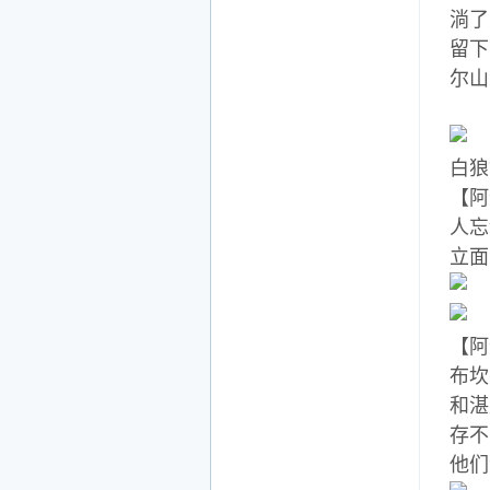
淌了
留下
尔山
白
【阿
人忘
立面
【阿
布坎
和湛
存不
他们