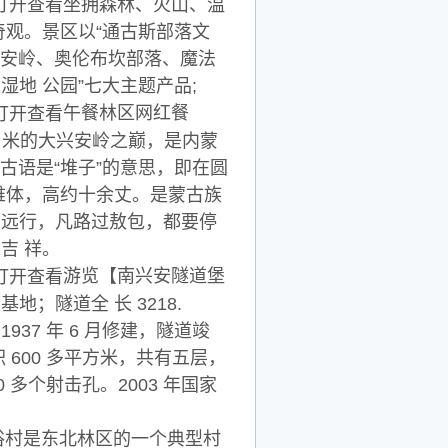
坐拥森林、火山、温
奇观。景区以“通古斯部落文
兴安岭、奥伦布坎部落、魔法
地 公园”七大主题产品;
午餐林区网红餐
6 米的大兴安岭之巅，是内蒙
古语是“堆子”的意思，即在圆
锥体，高约十余丈。是蒙古族
门远行，凡路过敖包，都要停
吉 祥。
游览【南兴安隧道堡
；隧道全 长 3218.
1937 年 6 月修建，隧道竣
600 多平方米，共有五层，
多个射击孔。2003 年国家
。
俗村是东北林区的一个典型村