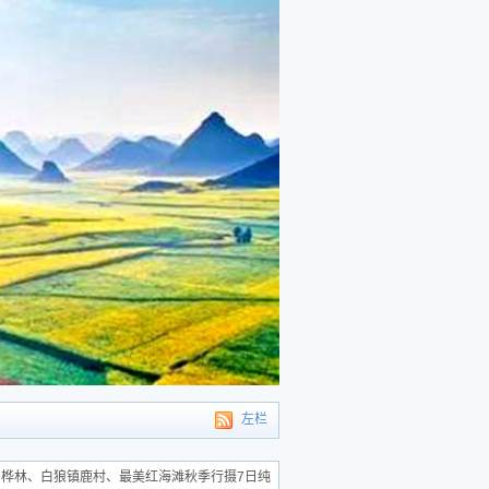
左栏
布坎白桦林、白狼镇鹿村、最美红海滩秋季行摄7日纯