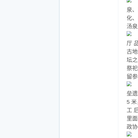
泉、
化、
汤泉
厅 
古地
坛之
祭祀
留参
垒遗
5 
工 
里面
政协