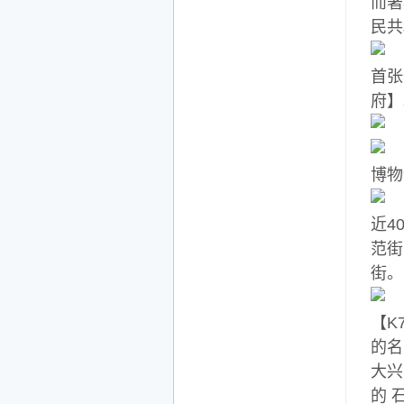
而著
民共
首张
府】
博物
近4
范街
街。
【K
的名
大兴
的 