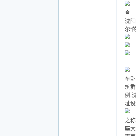
含
沈阳
尔”
车卧
筑群
例,
址设
之称
座大