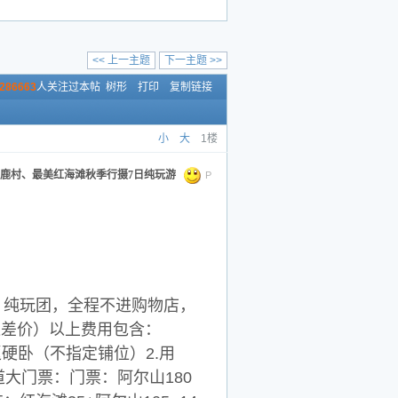
<< 上一主题
下一主题 >>
286663
人关注过本帖
树形
打印
复制链接
小
大
1楼
白狼镇鹿村、最美红海滩秋季行摄7日纯玩游
P
拼，纯玩团，全程不进购物店，
退差价）以上费用包含：
返硬卧（不指定铺位）2.用
道大门票：门票：阿尔山180