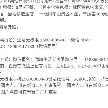
狼30+奥伦布坎50+红海滩85+故宫50+帅府35=430/人景
人4.用餐：6早9正餐，（其中含特色餐：林区特色农家宴
住宿：当地精选酒店 ，一晚阿尔山景区木屋，单房差600元
解。
旅游意外险。
动报名】生活无极限 15806088443（微信同号）
：18959117183（微信同号）
方式：微信报名：添加生活无极限微信号：（18850481
的，直接在微信上留言报名：注明是报：9.17-23阿尔
等
无极限手机15806088443也是微信号，大家可添加，