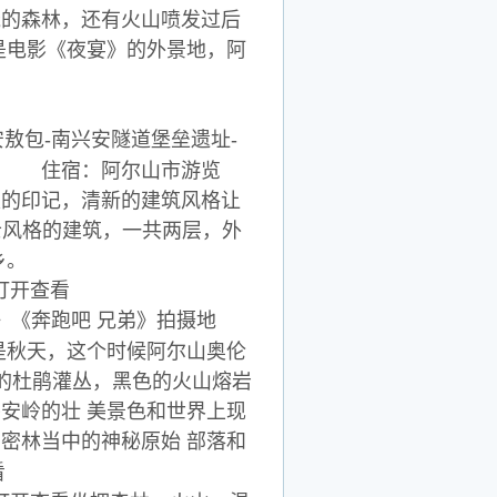
茂的森林，还有火山喷发过后
是电影《夜宴》的外景地，阿
。
安敖包-南兴安隧道堡垒遗址-
住宿：阿尔山市游览
史的印记，清新的建筑风格让
瑞士风格的建筑，一共两层，外
乡。
》《奔跑吧 兄弟》拍摄地
是秋天，这个时候阿尔山奥伦
的杜鹃灌丛，黑色的火山熔岩
安岭的壮 美景色和世界上现
密林当中的神秘原始 部落和