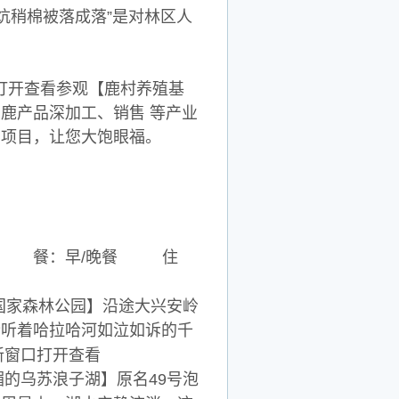
炕稍棉被落成落”是对林区人
参观【鹿村养殖基
鹿产品深加工、销售 等产业
动项目，让您大饱眼福。
公园 餐：早/晚餐 住
国家森林公园】沿途大兴安岭
聆听着哈拉哈河如泣如诉的千
的乌苏浪子湖】原名49号泡