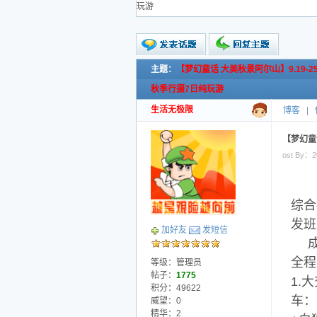
玩游
主题：
【梦幻童话 大美秋景阿尔山】9.19-
新的主题
投票帖
秋季行摄7日纯玩游
交易帖
生活无极限
博客
|
小字报
【梦幻童
ost By：20
综合
发班日
加好友
发短信
全程
等级：管理员
帖子：
1775
1.
积分：49622
车：
威望：0
精华：2