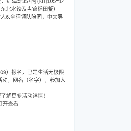
交：红海滩35+阿尔山105=14
、 东北水饺及盘锦稻田蟹）
/人6.全程领队陪同，中文导
709）报名，已是生活无极限
山活动，网名（名字），参加人
以便了解更多活动详情！