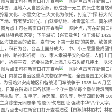
冰雪、湿地六大自然资源，形成独一无二 的原生态自然
狩猎文化、冰雪文化”三大文化为依托，打造了“探 秘大
圣地、野奢梦幻时光、自驾集结地、冰雪嘉年华、莫尔根湿
品尝林特色农家宴；下午游览【兴安敖包】位于海拔 142
区海拔最高的敖包，素有“天 下第一敖包”的美誉。敖包蒙
上，积石为台，台基上面分成大、 中、小三层重叠成圆
山神、路神和祈祷丰收、家人幸福平安的象征。人们出
拜，祈祷平安，还要往敖包上添几块石头或几捧土，以求
址】内蒙古自治区重点文物保护单位、全国爱国主义教育基地
米，为侵略兴安南地区和备战诺门罕战争于 1935 年 6 月至 
后，日军在隧道出口各修建一个守护堡垒每个堡垒建筑面积 
有执勤 室、发电室、弹药库、宿舍等，堡垒四面设有 100 
主席陈奎元同志亲 笔题词“勿忘国耻 强我中华”八个大字
途径【白狼镇林俗村】林