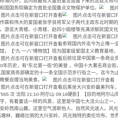
称海内外，宫内收藏有大量旧皇宫遗留下来的宫廷文物可以
和国国务院确定为首批全国重点文物保护单位。
作霖和伟大的爱国者张学良将军父子两代主政东北时期
。游览大青楼、小青楼、赵四小姐楼等充满浓郁民国文
参观国内外迄今为止唯一全
馆，【“九·一八”博物馆】现为国家级爱国主义教育基地、
后前往是中国第一条商业步
00年历史，有"东北第一街"的美誉 ，中国十大著名商业
,国家商务部确定的十一条全国示范步行街之一，迄今为
晚餐自理当地美食。
后乘坐大兴安岭最美列车
7565 次 沈阳 21:10-阿尔山 09:16硬卧】【目的地
字，有着童话一样的风景，这里是中国七大活火山之一，
安岭西南山麓。这里空气清新怡人、自然风光迷人。风
石塘林、巍峨壮丽的大兴安岭、风光独特的奥伦坎布、世