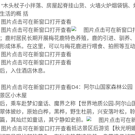
 “木头杖子小拌落、房屋起脊挂山货、火墙火炉烟袋锅、
生活的概 括
；鹿村居民长期开展梅花鹿特色养殖，鹿的引进、驯养、
形成体系。在这里，可以与梅花鹿进行喂食、拍照等互
后，入住酒店休息。
D4：阿尔山国家森林
景区小木屋
后，乘车赴梦幻童话、魔界之称【世界地质公园-阿尔山
翠体披纱，原始白桦，黑桦，野生杜鹃，兴安落叶松，
篇，其灿烂如童话，其宁静如史前。
抵达景区后游览【秋光明媚