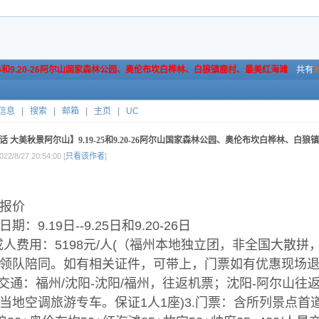
25和9.20-26阿尔山国家森林公园、奥伦布坎白桦林、白狼镇鹿村、最美红海滩
共有
3
信息
|
搜索
|
邮箱
|
主页
|
UC
话 大美秋景阿尔山】9.19-25和9.20-26阿尔山国家森林公园、奥伦布坎白桦林、
22/8/27 20:54:00 [
只看该作者
]
报价
期：9.19日--9.25日和9.20-26日
成人费用：5198元/人(（福州本地独立团，非全国大散
领队陪同。如有相关证件，可带上，门票如有优惠现场
大交通：福州/沈阳-沈阳/福州，往返机票；沈阳-阿尔山往
当地空调旅游专车。保证1人1座)3.门票：含所列景点首