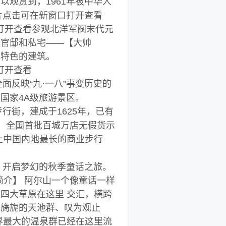
观赏到，1961年被中华人
参观北洋军阀末代元
的官邸和私宅——【大帅
化特色的建筑。
面反映“九·一八”事变历史的
国家4A级旅游景区。
行街，建成于1625年，已有
街，全国首批百城万店无假货示
止中国内地最长的商业步行
，开启梦幻的秋季童话之旅。
阿尔山简介】 阿尔山一个像童话一样
四大草原在这里 交汇，横跨
光旖旎的天池群、叹为观止
界最大的温泉群已经在这里流