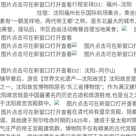
行程安排D1：福州-
 住宿：沈阳福州长乐国际机场集合，乘坐航班
素有“一朝发祥地，两代帝王都”之称。是东北最大的城市，
的美誉，接站后，市区自由活动晚餐自理当地美食；
D2：沈阳--阿尔山
铺早餐后，游览【世界文化遗产—沈阳故宫】沈阳故宫
之一，沈阳故宫博物院原名"东三省博物馆"；作为满汉
沈阳故宫既是中国最著名的历史古迹和旅游胜地,也是当
于沈阳故宫宫殿群中。
在清代尚有盛京宫殿、陪
谓。其始建于努尔哈赤时期的1625年，建成于皇太极时期
气庄严的帝王宫殿建筑群，博物院不仅有精美的古代宫