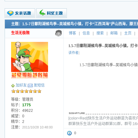
主题：1.5-7日鄱阳湖候鸟季--吴城候鸟小镇，打卡“江西洱海”庐山西海，滕
新的主题
投票帖
生活无极限
博客
|
信息
|
搜索
|
邮箱
|
主页
|
交易帖
小字报
1.5-7日鄱阳湖候鸟季--吴城候鸟小镇，
该作者
]
1.5-7日鄱阳湖候鸟季--吴城候鸟
加好友
发短信
等级：管理员
帖子：
1775
积分：49622
威望：0
[color=Red]快乐生活户外运动群
精华：2
群第快乐生活户外运动群第31群，群号:16
注册：
2011/10/28 10:48:00
0