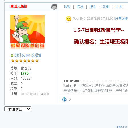
生活无极限
博客
|
信息
|
搜索
|
邮箱
|
主页
|
Post By：2025/12/30 7:51:00 [
只看该作
1.5-7日鄱阳湖候鸟季--
确认报名：生活哦无极限
加好友
发短信
等级：管理员
帖子：
1775
积分：49622
威望：0
[color=Red]快乐生活户外运动群
精华：2
群第快乐生活户外运动群第31群，群号:16
注册：
2011/10/28 10:48:00
0
RSS2.0