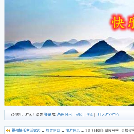
欢迎您：游客！请先
登录
或
注册
风格
|
展区
|
搜索
|
社区游戏中心
福州快乐生活家园
→
旅游信息
→
旅游信息
→ 1.5-7日鄱阳湖候鸟季--吴