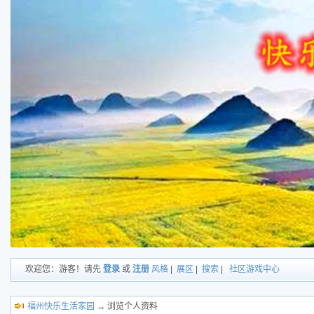
欢迎您：游客！请先
登录
或
注册
风格
|
展区
|
搜索
|
社区游戏中心
福州快乐生活家园
→ 浏览个人资料